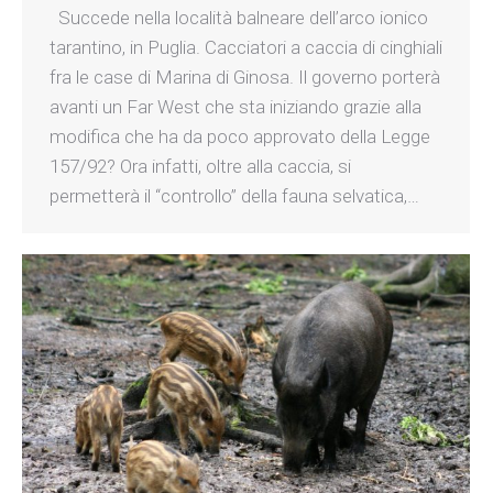
Succede nella località balneare dell’arco ionico
tarantino, in Puglia. Cacciatori a caccia di cinghiali
fra le case di Marina di Ginosa. Il governo porterà
avanti un Far West che sta iniziando grazie alla
modifica che ha da poco approvato della Legge
157/92? Ora infatti, oltre alla caccia, si
permetterà il “controllo” della fauna selvatica,…