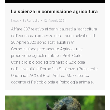
La scienza in commissione agricoltura
News
By
Raffaella
12 Maggio 2021
Affare 337 relativo ai danni causati all’agricoltura
dall’eccessiva presenza della fauna selvatica. IL
20 Aprile 2020 sono stati auditi in 9°
Commissione permanente Agricoltura e
produzione agroalimentare il Prof. Carlo
Consiglio, biologo ed ordinario di Zoologia
nell’Università di Roma “La Sapienza” (Presidente
Onorario LAC) e il Prof. Andrea Mazzatenta,
docente di Psicobiologia e Psicologia animale…