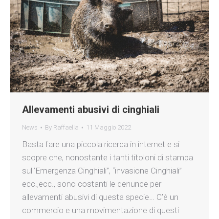
Allevamenti abusivi di cinghiali
News
By
Raffaella
11 Maggio 2022
Basta fare una piccola ricerca in internet e si
scopre che, nonostante i tanti titoloni di stampa
sull’Emergenza Cinghiali”, “invasione Cinghiali”
ecc.,ecc., sono costanti le denunce per
allevamenti abusivi di questa specie… C’è un
commercio e una movimentazione di questi