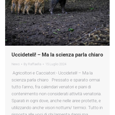
Uccideteli! – Ma la scienza parla chiaro
News
By
Raffaella
15 Luglio 2024
Agricoltori e Cacciatori:- Uccideteli! – Ma la
scienza parla chiaro Pressato e sparato ormai
tutto l’anno, fra calendari venatori e piani di
contenimento non considerati attività venatoria.
Sparati in ogni dove, anche nelle aree protette, e
utilizzando anche visori notturni/ termici. Tutto in
risposta alle voci di chi lamenta danni ma