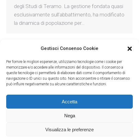
degli Studi di Teramo. La gestione fondata quasi
esclusivamente sull’abbattimento, ha modificato
la dinamica di popolazione per…
Gestisci Consenso Cookie
1
2
3
4
5
…
8
Per fornire le migliori esperienze, utilizziamo tecnologie come i cookie per
memorizzare e/o accedere alle informazioni del dispositivo. Il consenso a
queste tecnologie ci permetterà di elaborare dati come il comportamento di
navigazione o ID unici su questo sito. Non acconsentire o ritirare il consenso
può influire negativamente su alcune caratteristiche e funzioni.
Accetta
Nega
LAC - Lega Abolizione Caccia
- Via Andrea Solari, 40 - 20144 Milano
(MI) - C.F. 80177010156
Visualizza le preferenze
Rifugio Miletta
- Via Visconti, 31 - 28010 Agrate Conturbia (NO) - C.F.
94070470037