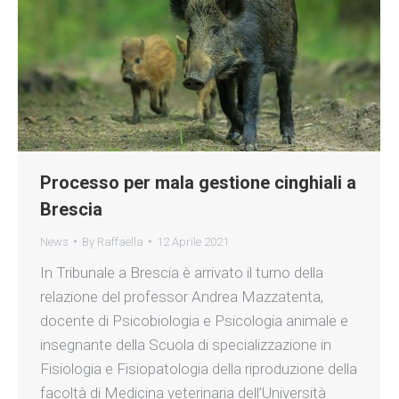
Processo per mala gestione cinghiali a
Brescia
News
By
Raffaella
12 Aprile 2021
In Tribunale a Brescia è arrivato il turno della
relazione del professor Andrea Mazzatenta,
docente di Psicobiologia e Psicologia animale e
insegnante della Scuola di specializzazione in
Fisiologia e Fisiopatologia della riproduzione della
facoltà di Medicina veterinaria dell’Università