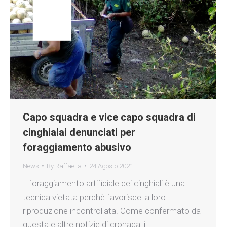
Capo squadra e vice capo squadra di
cinghialai denunciati per
foraggiamento abusivo
News
By
Raffaella
24 Agosto 2021
Il foraggiamento artificiale dei cinghiali è una
tecnica vietata perchè favorisce la loro
riproduzione incontrollata. Come confermato da
questa e altre notizie di cronaca, il