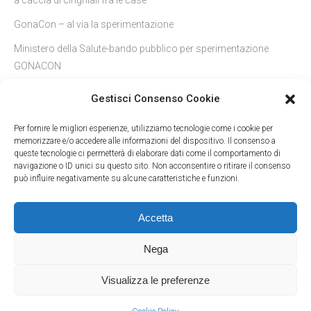
GonaCon – al via la sperimentazione
Ministero della Salute-bando pubblico per sperimentazione
GONACON
Cinghiali a Roma-l’etologo: non sono feroci e non vanno nutriti
Gestisci Consenso Cookie
Per fornire le migliori esperienze, utilizziamo tecnologie come i cookie per
memorizzare e/o accedere alle informazioni del dispositivo. Il consenso a
queste tecnologie ci permetterà di elaborare dati come il comportamento di
navigazione o ID unici su questo sito. Non acconsentire o ritirare il consenso
può influire negativamente su alcune caratteristiche e funzioni.
Accetta
Nega
LAC - Lega Abolizione Caccia
- Via Andrea Solari, 40 - 20144 Milano
(MI) - C.F. 80177010156
Visualizza le preferenze
Rifugio Miletta
- Via Visconti, 31 - 28010 Agrate Conturbia (NO) - C.F.
94070470037