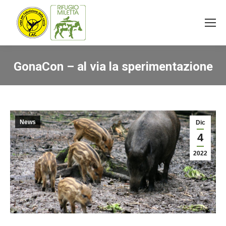
GonaCon – al via la sperimentazione
You are here:
News
Dic
4
2022