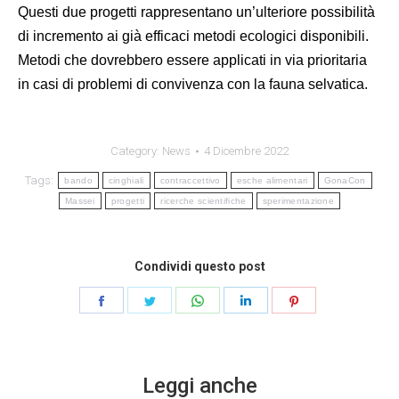
Questi due progetti rappresentano un’ulteriore possibilità
di incremento ai già efficaci metodi ecologici disponibili.
Metodi che dovrebbero essere applicati in via prioritaria
in casi di problemi di convivenza con la fauna selvatica.
Category:
News
4 Dicembre 2022
Tags:
bando
cinghiali
contraccettivo
esche alimentari
GonaCon
Massei
progetti
ricerche scientifiche
sperimentazione
Condividi questo post
Share
Share
Share
Share
Share
on
on
on
on
on
Facebook
Twitter
WhatsApp
LinkedIn
Pinterest
Leggi anche