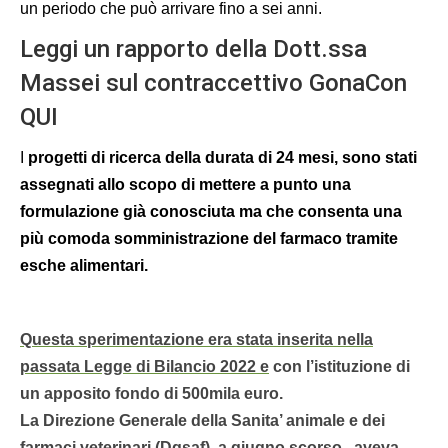
un periodo che può arrivare fino a sei anni.
Leggi un rapporto della Dott.ssa
Massei sul contraccettivo GonaCon
QUI
I
progetti di ricerca
della durata di 24 mesi,
sono stati
assegnati allo scopo
di mettere a punto una
formulazione
già conosciuta ma
che consenta
una
più comoda
somministrazione del farmaco tramite
esche alimentar
i.
Questa
sperimentazione era stata inserita nella
passata
Legge di Bilancio 2022
e
con l’istituzione di
un apposito fondo di 500mila euro.
La Direzione
G
enerale della
S
anita’ animale e dei
farmaci veterinari (Dgsaf), a giugno scorso, aveva