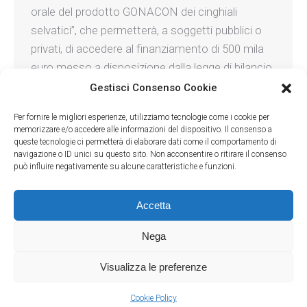
orale del prodotto GONACON dei cinghiali
selvatici”, che permetterà, a soggetti pubblici o
privati, di accedere al finanziamento di 500 mila
euro messo a disposizione dalla legge di bilancio
2022…
Gestisci Consenso Cookie
Per fornire le migliori esperienze, utilizziamo tecnologie come i cookie per
memorizzare e/o accedere alle informazioni del dispositivo. Il consenso a
queste tecnologie ci permetterà di elaborare dati come il comportamento di
navigazione o ID unici su questo sito. Non acconsentire o ritirare il consenso
può influire negativamente su alcune caratteristiche e funzioni.
Accetta
Nega
LAC - Lega Abolizione Caccia
- Via Andrea Solari, 40 - 20144 Milano
(MI) - C.F. 80177010156
Visualizza le preferenze
Rifugio Miletta
- Via Visconti, 31 - 28010 Agrate Conturbia (NO) - C.F.
94070470037
Cookie Policy
footer