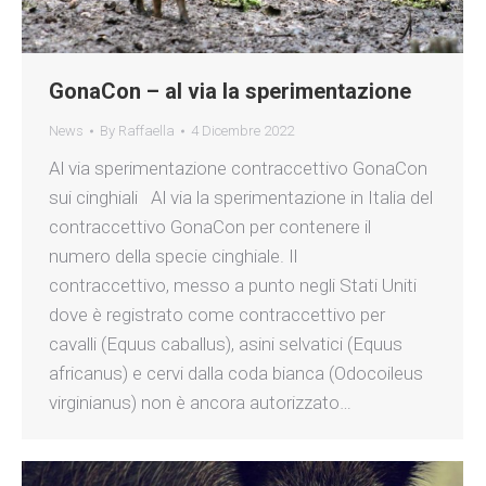
GonaCon – al via la sperimentazione
News
By
Raffaella
4 Dicembre 2022
Al via sperimentazione contraccettivo GonaCon
sui cinghiali Al via la sperimentazione in Italia del
contraccettivo GonaCon per contenere il
numero della specie cinghiale. Il
contraccettivo, messo a punto negli Stati Uniti
dove è registrato come contraccettivo per
cavalli (Equus caballus), asini selvatici (Equus
africanus) e cervi dalla coda bianca (Odocoileus
virginianus) non è ancora autorizzato…