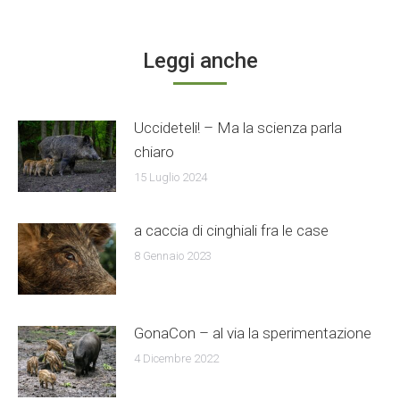
on
on
on
on
on
Facebook
Twitter
WhatsApp
LinkedIn
Pinterest
Leggi anche
Uccideteli! – Ma la scienza parla
chiaro
15 Luglio 2024
a caccia di cinghiali fra le case
8 Gennaio 2023
GonaCon – al via la sperimentazione
4 Dicembre 2022