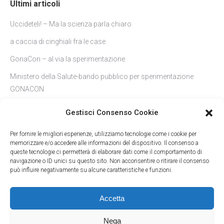
Ultimi articoli
Uccideteli! – Ma la scienza parla chiaro
a caccia di cinghiali fra le case
GonaCon – al via la sperimentazione
Ministero della Salute-bando pubblico per sperimentazione
GONACON
Cinghiali a Roma-l’etologo: non sono feroci e non vanno nutriti
Gestisci Consenso Cookie
Per fornire le migliori esperienze, utilizziamo tecnologie come i cookie per
memorizzare e/o accedere alle informazioni del dispositivo. Il consenso a
queste tecnologie ci permetterà di elaborare dati come il comportamento di
navigazione o ID unici su questo sito. Non acconsentire o ritirare il consenso
può influire negativamente su alcune caratteristiche e funzioni.
Accetta
Nega
LAC - Lega Abolizione Caccia
- Via Andrea Solari, 40 - 20144 Milano