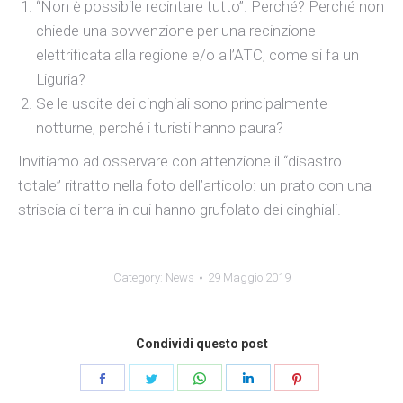
“Non è possibile recintare tutto”. Perché? Perché non
chiede una sovvenzione per una recinzione
elettrificata alla regione e/o all’ATC, come si fa un
Liguria?
Se le uscite dei cinghiali sono principalmente
notturne, perché i turisti hanno paura?
Invitiamo ad osservare con attenzione il “disastro
totale” ritratto nella foto dell’articolo: un prato con una
striscia di terra in cui hanno grufolato dei cinghiali.
Category:
News
29 Maggio 2019
Condividi questo post
Share
Share
Share
Share
Share