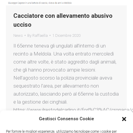
Cacciatore con allevamento abusivo
ucciso
News
By
Raffaella
1 Dicembre 2020
Il 65enne teneva gli ungulati all’interno di un
recinto a Meldola. Una volta entrato mercoledì
come altre volte, è stato aggredito dagli animali,
che gli hanno provocato ampie lesioni.
Nell’agosto scorso la polizia provinciale aveva
sequestrato l’area, per allevamento non
autorizzato, lasciando però al 65enne la custodia
e la gestione dei cinghiali.
https://www.ilrestodelcarlino.it/forl%C3%AC/cronaca/
capece-1.5755747
Gestisci Consenso Cookie
Per fornire le migliori esperienze, utilizziamo tecnologie come i cookie per