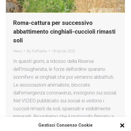
Roma-cattura per successivo
abbattimento cinghiali-cuccioli rimasti
soli
News
By
Raffaella
18 Aprile 2020
In questi giorni, a ridosso della Riserva
dell’Insugherata, le forze dell’ordine sparano
sonnifero ai cinghiali che poi verranno abbattuti.
Le associazioni animaliste, bloccate
dall’emergenza coronavirus, insorgono sui social.
Nel VIDEO pubblicato sui social si vedono i
cuccioli rimasti da soli, spaesati e visibilmente
impauriti. Ricordiamo che il protocollo firmato a
maggio 2019 alla Regione Lazio…
Gestisci Consenso Cookie