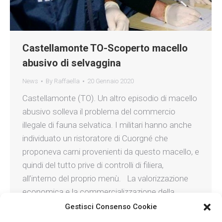
Castellamonte TO-Scoperto macello
abusivo di selvaggina
News
By
Raffaella
20 Gennaio 2020
Castellamonte (TO). Un altro episodio di macello
abusivo solleva il problema del commercio
illegale di fauna selvatica. I militari hanno anche
individuato un ristoratore di Cuorgné che
proponeva carni provenienti da questo macello, e
quindi del tutto prive di controlli di filiera,
all’interno del proprio menù. La valorizzazione
economica e la commercializzazione della
carne…
Gestisci Consenso Cookie