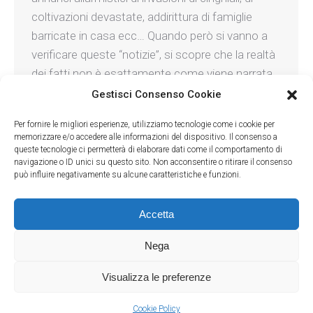
coltivazioni devastate, addirittura di famiglie
barricate in casa ecc… Quando però si vanno a
verificare queste “notizie”, si scopre che la realtà
dei fatti non è esattamente come viene narrata
e che spesso ci troviamo…
Gestisci Consenso Cookie
Per fornire le migliori esperienze, utilizziamo tecnologie come i cookie per
memorizzare e/o accedere alle informazioni del dispositivo. Il consenso a
queste tecnologie ci permetterà di elaborare dati come il comportamento di
navigazione o ID unici su questo sito. Non acconsentire o ritirare il consenso
può influire negativamente su alcune caratteristiche e funzioni.
Accetta
Nega
LAC - Lega Abolizione Caccia
- Via Andrea Solari, 40 - 20144 Milano
(MI) - C.F. 80177010156
Visualizza le preferenze
Rifugio Miletta
- Via Visconti, 31 - 28010 Agrate Conturbia (NO) - C.F.
94070470037
Cookie Policy