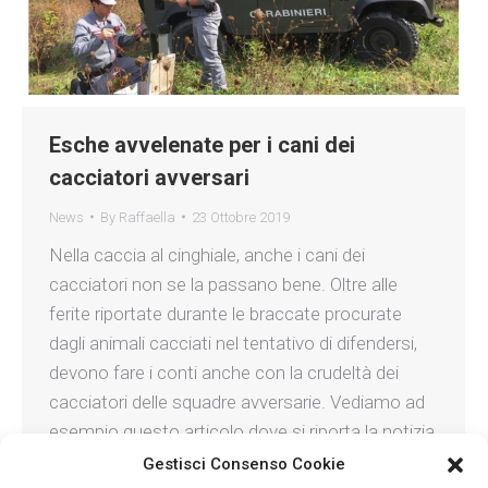
Esche avvelenate per i cani dei
cacciatori avversari
News
By
Raffaella
23 Ottobre 2019
Nella caccia al cinghiale, anche i cani dei
cacciatori non se la passano bene. Oltre alle
ferite riportate durante le braccate procurate
dagli animali cacciati nel tentativo di difendersi,
devono fare i conti anche con la crudeltà dei
cacciatori delle squadre avversarie. Vediamo ad
esempio questo articolo dove si riporta la notizia
che i cacciatori…
Gestisci Consenso Cookie