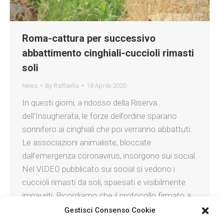
Roma-cattura per successivo
abbattimento cinghiali-cuccioli rimasti
soli
News
By
Raffaella
18 Aprile 2020
In questi giorni, a ridosso della Riserva
dell’Insugherata, le forze dell’ordine sparano
sonnifero ai cinghiali che poi verranno abbattuti.
Le associazioni animaliste, bloccate
dall’emergenza coronavirus, insorgono sui social.
Nel VIDEO pubblicato sui social si vedono i
cuccioli rimasti da soli, spaesati e visibilmente
impauriti. Ricordiamo che il protocollo firmato a
maggio 2019 alla Regione Lazio…
Gestisci Consenso Cookie