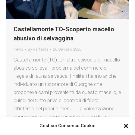
Castellamonte TO-Scoperto macello
abusivo di selvaggina
News
By
Raffaella
20 Gennaio 2020
Castellamonte (TO). Un altro episodio di macello
abusivo solleva il problema del commercio
illegale di fauna selvatica. I militari hanno anche
individuato un ristoratore di Cuorgné che
proponeva carni provenienti da questo macello, e
quindi del tutto prive di controlli di filiera,
all’interno del proprio menù. La valorizzazione
economica e la commercializzazione della
carne…
Gestisci Consenso Cookie