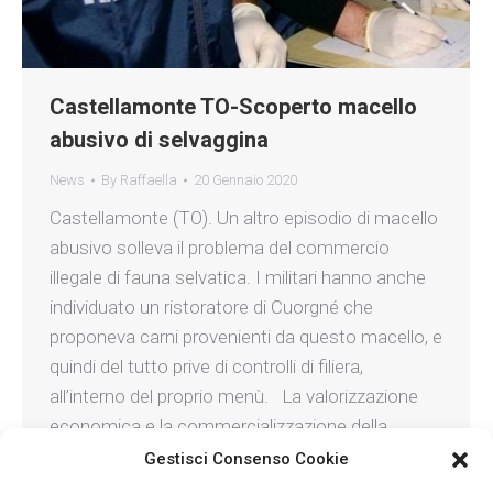
Castellamonte TO-Scoperto macello
abusivo di selvaggina
News
By
Raffaella
20 Gennaio 2020
Castellamonte (TO). Un altro episodio di macello
abusivo solleva il problema del commercio
illegale di fauna selvatica. I militari hanno anche
individuato un ristoratore di Cuorgné che
proponeva carni provenienti da questo macello, e
quindi del tutto prive di controlli di filiera,
all’interno del proprio menù. La valorizzazione
economica e la commercializzazione della
carne…
Gestisci Consenso Cookie