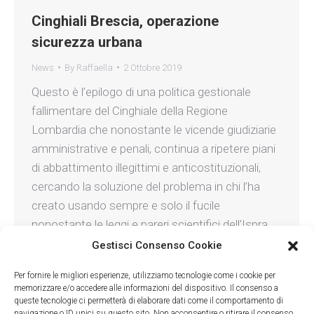
Cinghiali Brescia, operazione
sicurezza urbana
News
By
Raffaella
2 Ottobre 2019
Questo è l’epilogo di una politica gestionale
fallimentare del Cinghiale della Regione
Lombardia che nonostante le vicende giudiziarie
amministrative e penali, continua a ripetere piani
di abbattimento illegittimi e anticostituzionali,
cercando la soluzione del problema in chi l’ha
creato usando sempre e solo il fucile
nonostante le leggi e pareri scientifici dell’Ispra.
Una questione quella…
Gestisci Consenso Cookie
Per fornire le migliori esperienze, utilizziamo tecnologie come i cookie per
memorizzare e/o accedere alle informazioni del dispositivo. Il consenso a
queste tecnologie ci permetterà di elaborare dati come il comportamento di
navigazione o ID unici su questo sito. Non acconsentire o ritirare il consenso